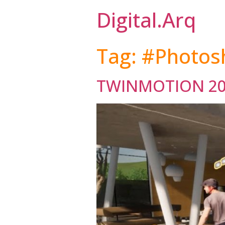
Digital.Arq
Tag:
#Photos
TWINMOTION 202