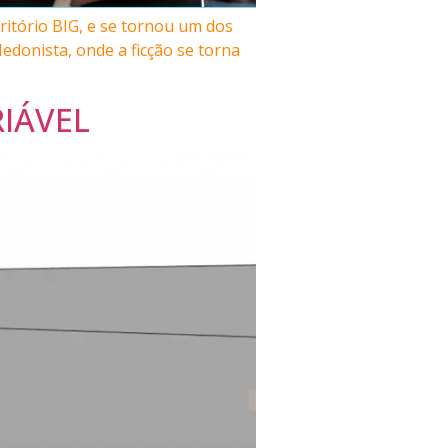
itório BIG, e se tornou um dos
donista, onde a ficção se torna
RIÁVEL