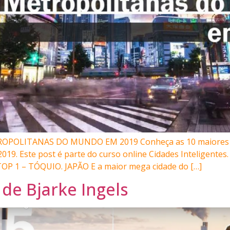
OPOLITANAS DO MUNDO EM 2019 Conheça as 10 maiores r
19. Este post é parte do curso online Cidades Inteligente
 TOP 1 – TÓQUIO. JAPÃO E a maior mega cidade do […]
 de Bjarke Ingels