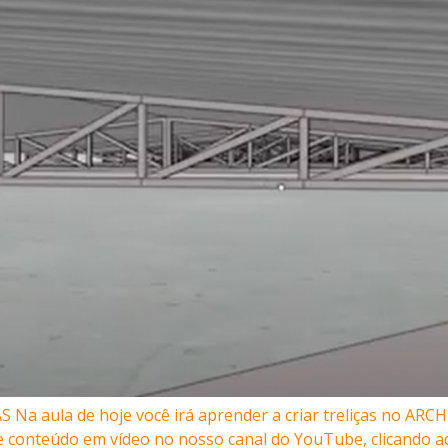
a aula de hoje você irá aprender a criar treliças no ARCHI
 conteúdo em vídeo no nosso canal do YouTube, clicando aq