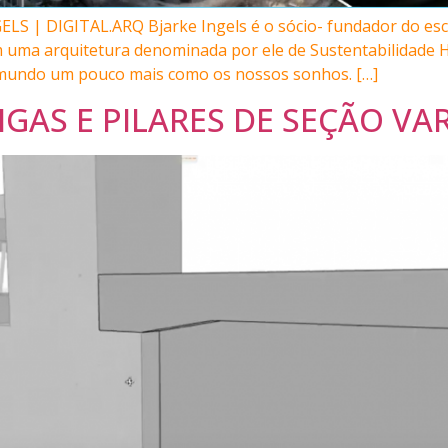
S | DIGITAL.ARQ Bjarke Ingels é o sócio- fundador do escr
uma arquitetura denominada por ele de Sustentabilidade He
o mundo um pouco mais como os nossos sonhos. […]
IGAS E PILARES DE SEÇÃO VA