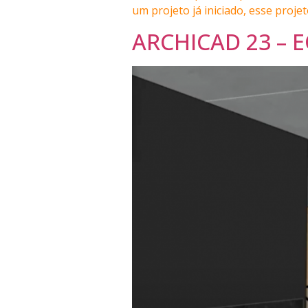
um projeto já iniciado, esse proj
ARCHICAD 23 –