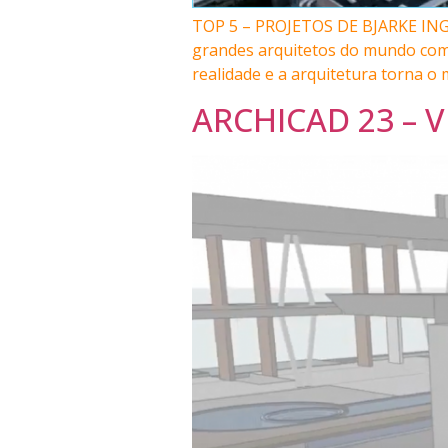
TOP 5 – PROJETOS DE BJARKE INGEL
grandes arquitetos do mundo com 
realidade e a arquitetura torna 
ARCHICAD 23 – V