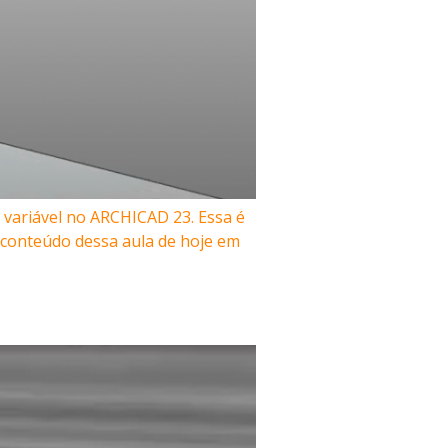
variável no ARCHICAD 23. Essa é
 conteúdo dessa aula de hoje em