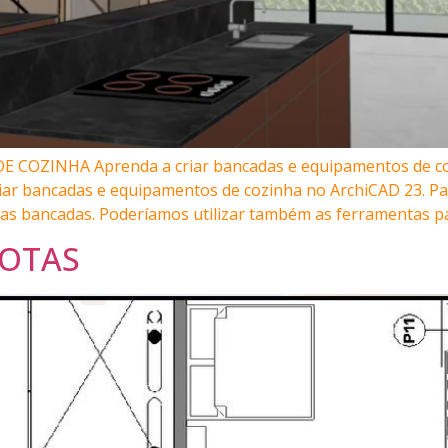
COZINHA Aprenda a criar bancadas e equipamentos de co
iar bancadas e equipamentos de cozinha no ArchiCAD 23. Par
 as bancadas. Poderíamos utilizar também as ferramentas pa
COTAS