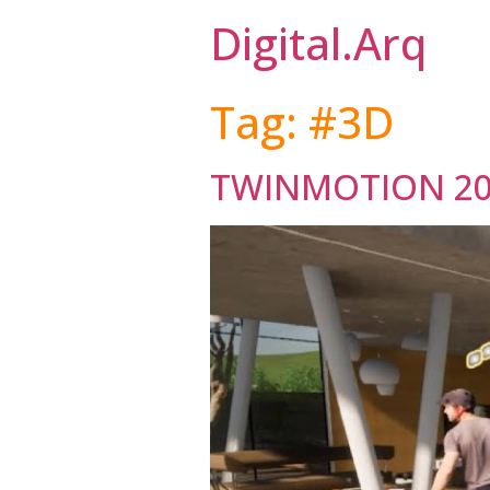
Digital.Arq
Tag:
#3D
TWINMOTION 202