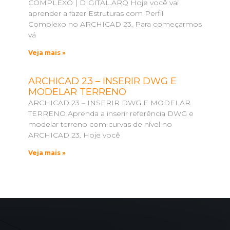
COMPLEXO | DIGITAL.ARQ Hoje você vai
aprender a fazer Estruturas com Perfil
Complexo no ARCHICAD 23. Para começarmos
vá
Veja mais »
ARCHICAD 23 – INSERIR DWG E
MODELAR TERRENO
ARCHICAD 23 – INSERIR DWG E MODELAR
TERRENO Aprenda a inserir referência DWG e
modelar terreno com curvas de nível no
ARCHICAD 23. Hoje você
Veja mais »