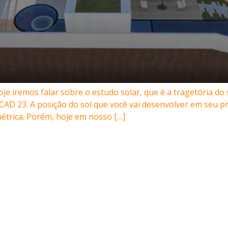
iremos falar sobre o estudo solar, que é a tragetória do s
 23. A posição do sol que você vai desenvolver em seu proj
trica. Porém, hoje em nosso […]