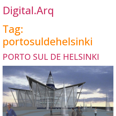
Digital.Arq
Tag:
portosuldehelsinki
PORTO SUL DE HELSINKI