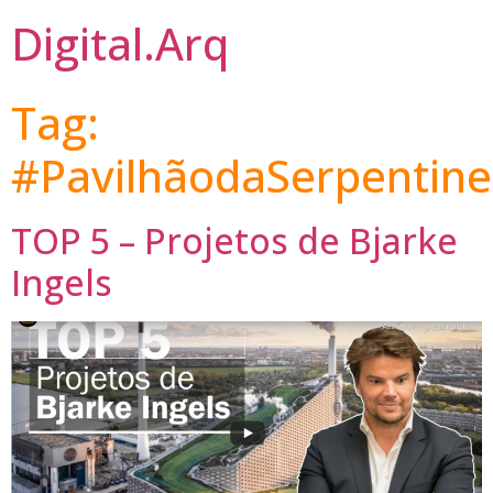
Digital.Arq
Tag:
#PavilhãodaSerpentine
TOP 5 – Projetos de Bjarke
Ingels