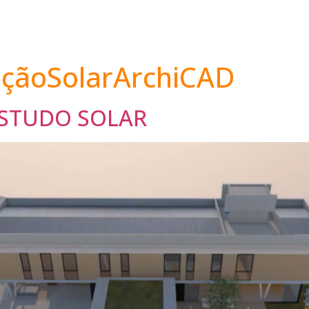
açãoSolarArchiCAD
ESTUDO SOLAR