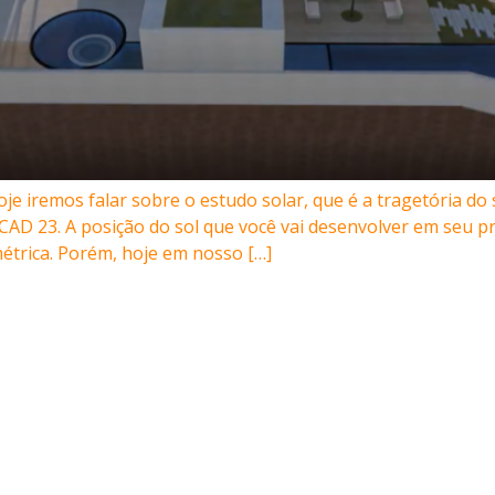
iremos falar sobre o estudo solar, que é a tragetória do s
 23. A posição do sol que você vai desenvolver em seu proj
trica. Porém, hoje em nosso […]