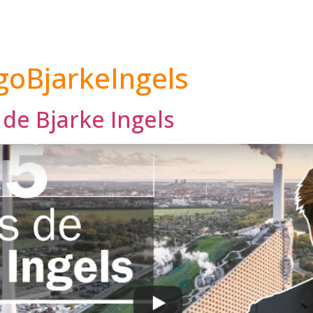
goBjarkeIngels
 de Bjarke Ingels