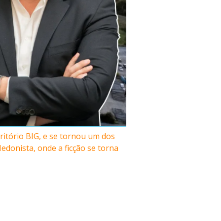
itório BIG, e se tornou um dos
donista, onde a ficção se torna