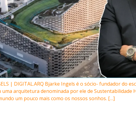
S | DIGITAL.ARQ Bjarke Ingels é o sócio- fundador do escr
uma arquitetura denominada por ele de Sustentabilidade He
o mundo um pouco mais como os nossos sonhos. […]